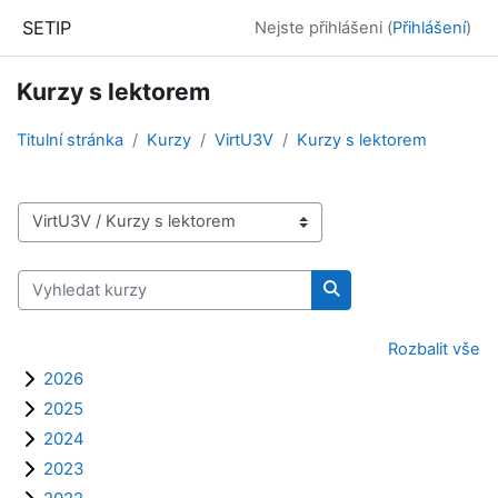
Přejít k hlavnímu obsahu
SETIP
Nejste přihlášeni (
Přihlášení
)
Kurzy s lektorem
Titulní stránka
Kurzy
VirtU3V
Kurzy s lektorem
Kategorie kurzů
Vyhledat kurzy
Vyhledat kurzy
Rozbalit vše
2026
2025
2024
2023