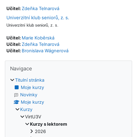
Učitel:
Zdeňka Telnarová
Univerzitní klub seniorů, z. s.
Univerzitní klub seniorů, z. s.
Učitel:
Marie Koběrská
Učitel:
Zdeňka Telnarová
Učitel:
Bronislava Wágnerová
Bloky
Přeskočit: Navigace
Navigace
Titulní stránka
Moje kurzy
Novinky
Moje kurzy
Kurzy
VirtU3V
Kurzy s lektorem
2026