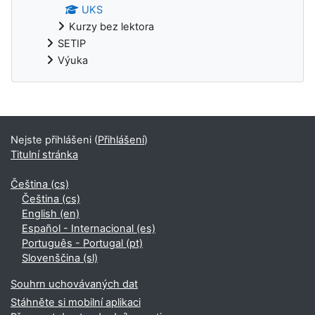
UKS
Kurzy bez lektora
SETIP
Výuka
Doplňkové bloky
Nejste přihlášeni (
Přihlášení
)
Titulní stránka
Čeština ‎(cs)‎
Čeština ‎(cs)‎
English ‎(en)‎
Español - Internacional ‎(es)‎
Português - Portugal ‎(pt)‎
Slovenščina ‎(sl)‎
Souhrn uchovávaných dat
Stáhněte si mobilní aplikaci